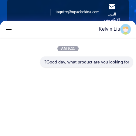
inquiry@npackchina.com
البريد
الإلكتروني
Kelvin Liu
9:11 AM
0086-21-66035560
الهاتف
Good day, what product are you looking for?
Shanghai Npack Automation Equipment Co.,
Ltd.