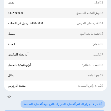
12أصل:
الصين
13رمز النظام المنسق:
8422303090
14القدرة على العرض:
2400-3000 برميل في الساعة
15خدمة ما بعد البيع:
متصل
16ضمان:
1 سنة
17يكتب:
آلة تعبئة المكبس
18الصف التلقائي:
أوتوماتيكية بالكامل
19نوع المادة:
سائل
20ملء رأس الصمام:
متعدد الرؤوس
Tags:
آلة ملء الجرار 20 لتر,آلة ملء الجرارات الزجاجية,آلة ملء الصلصة