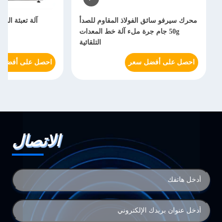
محرك سيرفو سائق الفولاذ المقاوم للصدأ
آلة تعبئة الشو
50g جام جرة ملء آلة خط المعدات
التلقائية
احصل على أفضل سعر
احصل على أفضل 
الاتصال