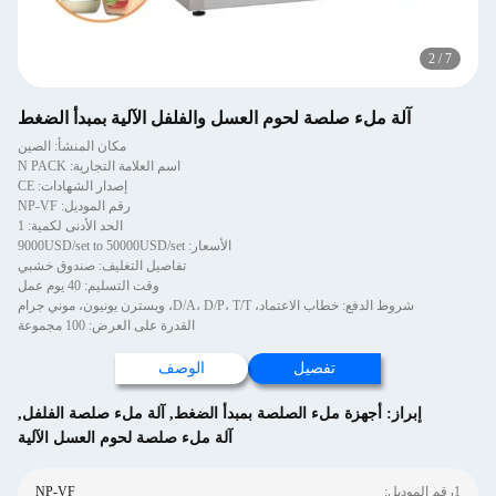
2
/
7
آلة ملء صلصة لحوم العسل والفلفل الآلية بمبدأ الضغط
مكان المنشأ: الصين
اسم العلامة التجارية: N PACK
إصدار الشهادات: CE
رقم الموديل: NP-VF
الحد الأدنى لكمية: 1
الأسعار: 9000USD/set to 50000USD/set
تفاصيل التغليف: صندوق خشبي
وقت التسليم: 40 يوم عمل
شروط الدفع: خطاب الاعتماد، D/A، D/P، T/T، ويسترن يونيون، موني جرام
القدرة على العرض: 100 مجموعة
تفصيل
الوصف
إبراز:
أجهزة ملء الصلصة بمبدأ الضغط
,
آلة ملء صلصة الفلفل
,
آلة ملء صلصة لحوم العسل الآلية
1رقم الموديل:
NP-VF