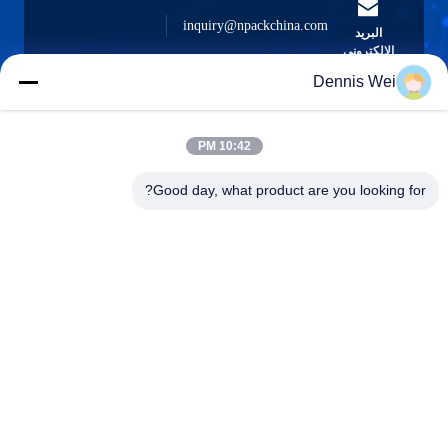
inquiry@npackchina.com
البريد
الإلكتروني
Dennis Wei
10:42 PM
0086-21-66035560
الهاتف
Good day, what product are you looking for?
Shanghai Npack Automation Equipment Co.,
Ltd.