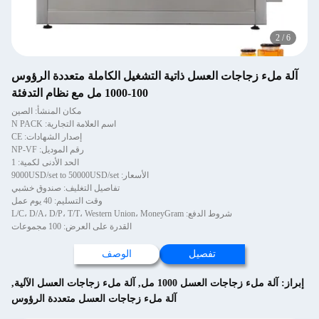
2
/
6
آلة ملء زجاجات العسل ذاتية التشغيل الكاملة متعددة الرؤوس
100-1000 مل مع نظام التدفئة
مكان المنشأ: الصين
اسم العلامة التجارية: N PACK
إصدار الشهادات: CE
رقم الموديل: NP-VF
الحد الأدنى لكمية: 1
الأسعار: 9000USD/set to 50000USD/set
تفاصيل التغليف: صندوق خشبي
وقت التسليم: 40 يوم عمل
شروط الدفع: L/C، D/A، D/P، T/T، Western Union، MoneyGram
القدرة على العرض: 100 مجموعات
تفصيل
الوصف
إبراز:
آلة ملء زجاجات العسل 1000 مل
,
آلة ملء زجاجات العسل الآلية
,
آلة ملء زجاجات العسل متعددة الرؤوس