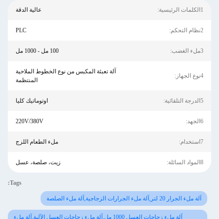
1الكلمات الرئيسية:
عالية الدقة
2نظام التحكم:
PLC
3ملء الغضب:
100 مل - 1000 مل
آلة تعبئة المكبس من نوع الخطوط الملاحية
4نوع الجهاز:
المنتظمة
5الدرجة التلقائية:
اوتوماتيك كليا
6الجهد:
220V/380V
7استخدام:
ملء الطعام اللزج
8المواد السائلة:
زيت، صلصة، عسل
Tags:
آلة ملء الجرار 20 لتر,آلة ملء الجرارات الزجاجية,آلة ملء الصلصة
آلة ملء زجاجات العسل 1000 مل,آلة ملء زجاجات العسل الآلية,آلة ملء