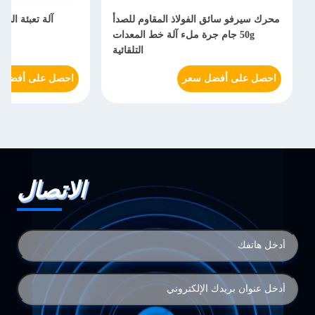
محرك سيرفو سائق الفولاذ المقاوم للصدأ
آلة تعبئة الشو
50g جام جرة ملء آلة خط المعدات
التلقائية
احصل على أفضل سعر
احصل على أفضل 
الاتصال