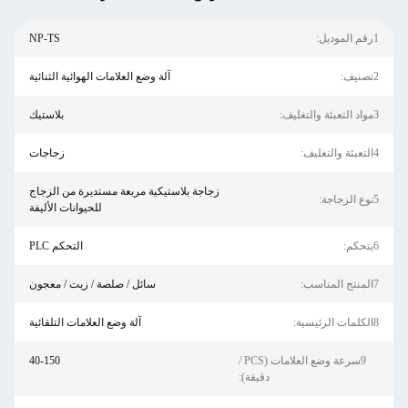
1رقم الموديل:
NP-TS
2تصنيف:
آلة وضع العلامات الهوائية الثنائية
3مواد التعبئة والتغليف:
بلاستيك
4التعبئة والتغليف:
زجاجات
زجاجة بلاستيكية مربعة مستديرة من الزجاج
5نوع الزجاجة:
للحيوانات الأليفة
6يتحكم:
التحكم PLC
7المنتج المناسب:
سائل / صلصة / زيت / معجون
8الكلمات الرئيسية:
آلة وضع العلامات التلقائية
9سرعة وضع العلامات (PCS /
40-150
دقيقة):