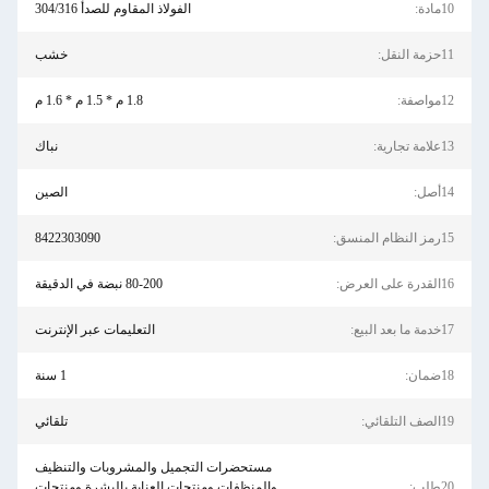
10مادة:
الفولاذ المقاوم للصدأ 304/316
11حزمة النقل:
خشب
12مواصفة:
1.8 م * 1.5 م * 1.6 م
13علامة تجارية:
نباك
14أصل:
الصين
15رمز النظام المنسق:
8422303090
16القدرة على العرض:
80-200 نبضة في الدقيقة
17خدمة ما بعد البيع:
التعليمات عبر الإنترنت
18ضمان:
1 سنة
19الصف التلقائي:
تلقائي
مستحضرات التجميل والمشروبات والتنظيف
20طلب:
والمنظفات ومنتجات العناية بالبشرة ومنتجات