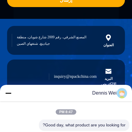
إرسال
المصنع الشرقي، رقم 2009 شارع شوبان، منطقة
جيادينغ، شنغهاي الصين
العنوان
inquiry@npackchina.com
البريد
الإلكتروني
Dennis Wei
8:47 PM
0086-21-66035560
الهاتف
Good day, what product are you looking for?