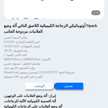
2
/
8
Npack أوتوماتيكي الزجاجة الكيميائية اللاصق الذاتي آلة وضع
العلامات مزدوجة الجانب
مكان المنشأ: الصين
اسم العلامة التجارية: N PACK
إصدار الشهادات: CE ISO SGS
رقم الموديل: NP-TS
الحد الأدنى لكمية: 1
الأسعار: 9000USD/set to 50000USD/set
تفاصيل التغليف: صندوق خشبي
وقت التسليم: 40 يوم عمل
شروط الدفع: L/C,D/A,D/P,T/T,ويسترن يونيون,MoneyGram
القدرة على العرض: 100 مجموعة
تفصيل
الوصف
إبراز:
آلة وضع العلامات على الوجهين
,
آلة التسمية الكيميائية الآلية للزجاجات
,
آلة وضع العلامات على الزجاجات الكيميائية