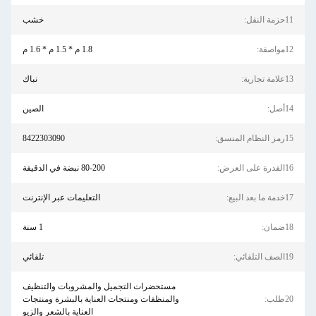
11حزمة النقل:
خشب
12مواصفة:
1.8 م * 1.5 م * 1.6 م
13علامة تجارية:
نباك
14أصل:
الصين
15رمز النظام المنسق:
8422303090
16القدرة على العرض:
80-200 نبضة في الدقيقة
17خدمة ما بعد البيع:
التعليمات عبر الإنترنت
18ضمان:
1 سنة
19الصف التلقائي:
تلقائي
مستحضرات التجميل والمشروبات والتنظيف
20طلب:
والمنظفات ومنتجات العناية بالبشرة ومنتجات
العناية بالشعر والزيو