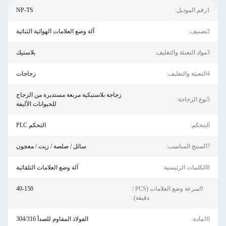
1رقم الموديل:
NP-TS
2تصنيف:
آلة وضع العلامات الهوائية الثنائية
3مواد التعبئة والتغليف:
بلاستيك
4التعبئة والتغليف:
زجاجات
زجاجة بلاستيكية مربعة مستديرة من الزجاج
5نوع الزجاجة:
للحيوانات الأليفة
6يتحكم:
التحكم PLC
7المنتج المناسب:
سائل / صلصة / زيت / معجون
8الكلمات الرئيسية:
آلة وضع العلامات التلقائية
9سرعة وضع العلامات (PCS /
40-150
دقيقة):
10مادة:
الفولاذ المقاوم للصدأ 304/316