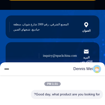
المصنع الشرقي، رقم 2009 شارع شوبان، منطقة
جيادينغ، شنغهاي الصين
العنوان
inquiry@npackchina.com
البريد
الإلكتروني
Dennis Wei
1:31 PM
0086-21-66035560
الهاتف
Good day, what product are you looking for?