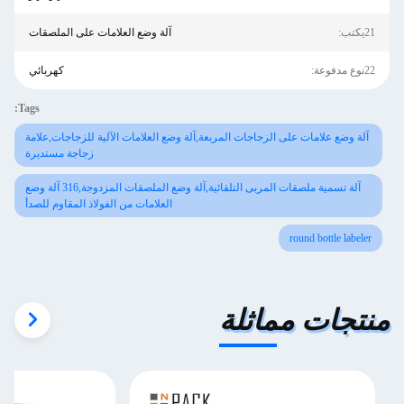
21يكتب:
آلة وضع العلامات على الملصقات
22نوع مدفوعة:
كهربائي
Tags:
آلة وضع علامات على الزجاجات المربعة,آلة وضع العلامات الآلية للزجاجات,علامة
زجاجة مستديرة
آلة تسمية ملصقات المربى التلقائية,آلة وضع الملصقات المزدوجة,316 آلة وضع
العلامات من الفولاذ المقاوم للصدأ
round bottle labeler
منتجات مماثلة