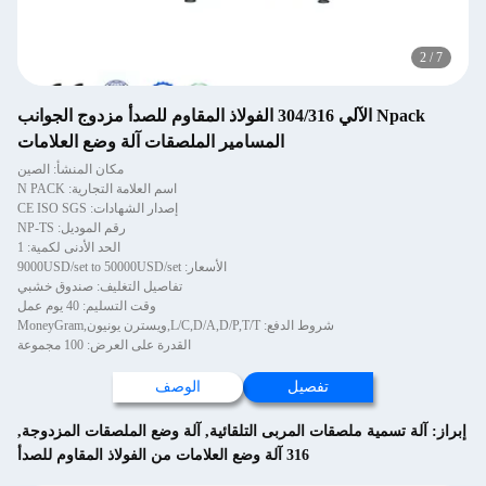
2
/
7
Npack الآلي 304/316 الفولاذ المقاوم للصدأ مزدوج الجوانب
المسامير الملصقات آلة وضع العلامات
مكان المنشأ: الصين
اسم العلامة التجارية: N PACK
إصدار الشهادات: CE ISO SGS
رقم الموديل: NP-TS
الحد الأدنى لكمية: 1
الأسعار: 9000USD/set to 50000USD/set
تفاصيل التغليف: صندوق خشبي
وقت التسليم: 40 يوم عمل
شروط الدفع: L/C,D/A,D/P,T/T,ويسترن يونيون,MoneyGram
القدرة على العرض: 100 مجموعة
تفصيل
الوصف
إبراز:
آلة تسمية ملصقات المربى التلقائية
,
آلة وضع الملصقات المزدوجة
,
316 آلة وضع العلامات من الفولاذ المقاوم للصدأ