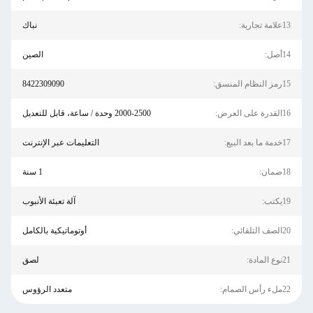
13علامة تجارية:
نباك
14أصل:
الصين
15رمز النظام المنسق:
8422309090
16القدرة على العرض:
2000-2500 وحدة / ساعة، قابل للتعديل
17خدمة ما بعد البيع:
التعليمات عبر الإنترنت
18ضمان:
1 سنة
19يكتب:
آلة تعبئة الأنبوب
20الصف التلقائي:
أوتوماتيكية بالكامل
21نوع المادة:
لصق
22ملء رأس الصمام:
متعدد الرؤوس