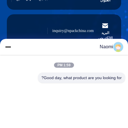
العنوان
inquiry@npackchina.com
البريد
الإلكتروني
Naomi
1:59 PM
0086-21-66035560
الهاتف
Good day, what product are you looking for?
Shanghai Npack Automation Equipment Co.,
Ltd.