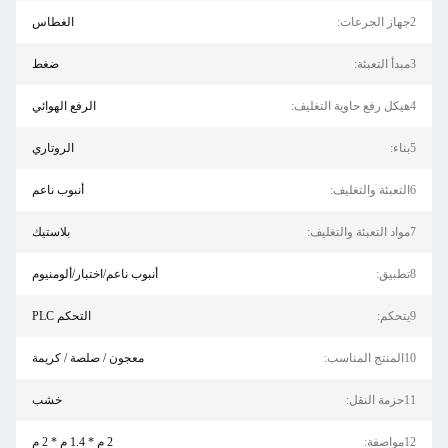
2جهاز الجرعات:
الغطاس
3مبدأ التعبئة:
ضغط
4هيكل رفع حاوية التغليف:
الرفع الهوائي
5بناء:
الروتاري
6التعبئة والتغليف:
أنبوب ناعم
7مواد التعبئة والتغليف:
بلاستيك
8تطبيق:
أنبوب ناعم/اختبار/ألومنيوم
9يتحكم:
التحكم PLC
10المنتج المناسب:
معجون / صلصة / كريمة
11حزمة النقل:
خشب
12مواصفة:
2 م * 1.4 م * 2 م