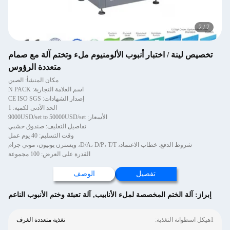
2
/
7
تخصيص لينة / اختبار أنبوب الألومنيوم ملء وتختم آلة مع صمام
متعددة الرؤوس
مكان المنشأ: الصين
اسم العلامة التجارية: N PACK
إصدار الشهادات: CE ISO SGS
الحد الأدنى لكمية: 1
الأسعار: 9000USD/set to 50000USD/set
تفاصيل التغليف: صندوق خشبي
وقت التسليم: 40 يوم عمل
شروط الدفع: خطاب الاعتماد، D/A، D/P، T/T، ويسترن يونيون، موني جرام
القدرة على العرض: 100 مجموعة
تفصيل
الوصف
إبراز:
آلة الختم المخصصة لملء الأنابيب
,
آلة تعبئة وختم الأنبوب الناعم
1هيكل اسطوانة التغذية:
تغذية متعددة الغرف