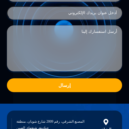
إرسال
المصنع الشرقي، رقم 2009 شارع شوبان، منطقة
جيادينغ، شنغهاي الصين