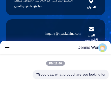
المصنع الشرقي، رقم 2009 شارع شوبان، منطقة
جيادينغ، شنغهاي الصين
العنوان
inquiry@npackchina.com
البريد
الإلكتروني
Dennis Wei
11:46 PM
0086-21-66035560
الهاتف
Good day, what product are you looking for?
Shanghai Npack Automation Equipment Co.,
Ltd.