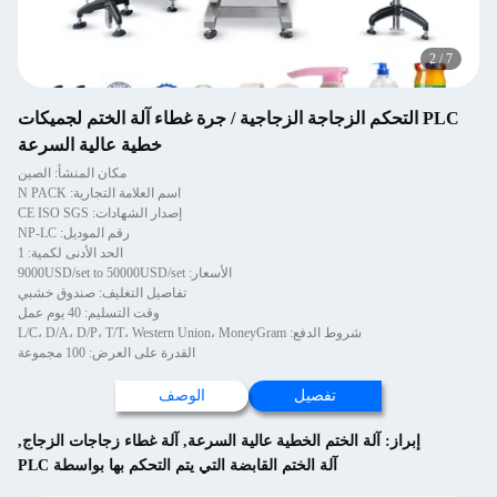
2
/
7
PLC التحكم الزجاجة الزجاجية / جرة غطاء آلة الختم لجميكات
خطية عالية السرعة
مكان المنشأ: الصين
اسم العلامة التجارية: N PACK
إصدار الشهادات: CE ISO SGS
رقم الموديل: NP-LC
الحد الأدنى لكمية: 1
الأسعار: 9000USD/set to 50000USD/set
تفاصيل التغليف: صندوق خشبي
وقت التسليم: 40 يوم عمل
شروط الدفع: L/C، D/A، D/P، T/T، Western Union، MoneyGram
القدرة على العرض: 100 مجموعة
تفصيل
الوصف
إبراز:
آلة الختم الخطية عالية السرعة
,
آلة غطاء زجاجات الزجاج
,
آلة الختم القابضة التي يتم التحكم بها بواسطة PLC