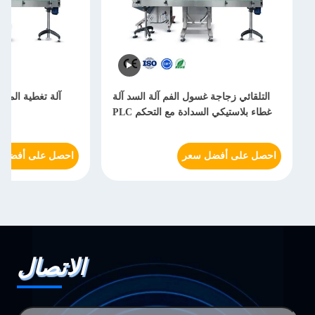
التلقائي زجاجة غسول الفم آلة السد آلة
آلة تغطية المسم
غطاء بلاستيكي السدادة مع التحكم PLC
ال
احصل على أفضل سعر
احصل على أفضل 
الاتصال