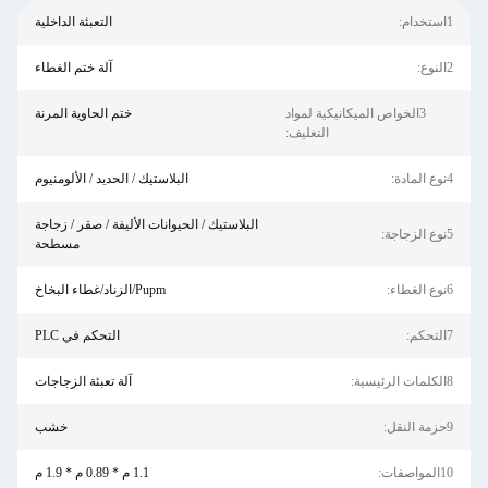
1استخدام:
التعبئة الداخلية
2النوع:
آلة ختم الغطاء
3الخواص الميكانيكية لمواد
ختم الحاوية المرنة
التغليف:
4نوع المادة:
البلاستيك / الحديد / الألومنيوم
البلاستيك / الحيوانات الأليفة / صقر / زجاجة
5نوع الزجاجة:
مسطحة
6نوع الغطاء:
Pupm/الزناد/غطاء البخاخ
7التحكم:
التحكم في PLC
8الكلمات الرئيسية:
آلة تعبئة الزجاجات
9حزمة النقل:
خشب
10المواصفات:
1.1 م * 0.89 م * 1.9 م