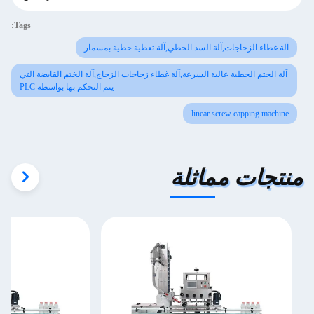
Tags:
آلة غطاء الزجاجات,آلة السد الخطي,آلة تغطية خطية بمسمار
آلة الختم الخطية عالية السرعة,آلة غطاء زجاجات الزجاج,آلة الختم القابضة التي
يتم التحكم بها بواسطة PLC
linear screw capping machine
منتجات مماثلة