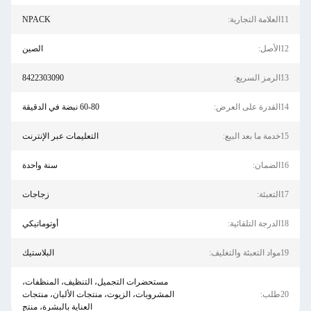
11العلامة التجارية:
NPACK
12الأصل:
الصين
13الرمز السريع:
8422303090
14القدرة على العرض:
60-80 نبضة في الدقيقة
15خدمة ما بعد البيع:
التعليمات عبر الإنترنت
16الضمان:
سنة واحدة
17التعبئة:
زجاجات
18الدرجة التلقائية:
أوتوماتيكي
19مواد التعبئة والتغليف:
البلاستيك
مستحضرات التجميل، التنظيف، المنظفات،
20طلب:
المشروبات، الزيوت، منتجات الألبان، منتجات
العناية بالبشرة، منتج