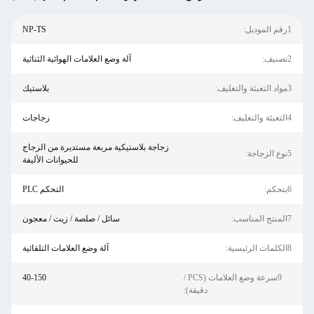
1رقم الموديل:
NP-TS
2تصنيف:
آلة وضع العلامات الهوائية الثنائية
3مواد التعبئة والتغليف:
بلاستيك
4التعبئة والتغليف:
زجاجات
زجاجة بلاستيكية مربعة مستديرة من الزجاج
5نوع الزجاجة:
للحيوانات الأليفة
6يتحكم:
التحكم PLC
7المنتج المناسب:
سائل / صلصة / زيت / معجون
8الكلمات الرئيسية:
آلة وضع العلامات التلقائية
9سرعة وضع العلامات (PCS /
40-150
دقيقة):