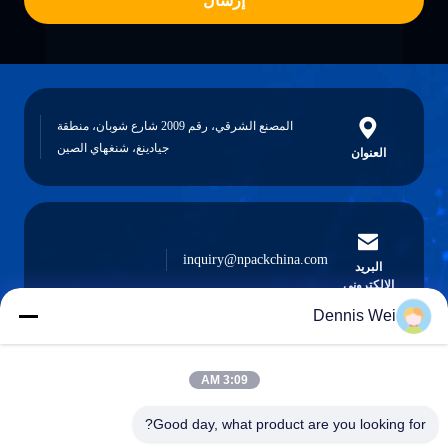
إرسال
المصنع الشرقي، رقم 2009 شارع شوبان، منطقة
جيادينغ، شنغهاي الصين
العنوان
inquiry@npackchina.com
البريد
الإلكتروني
Dennis Wei
3:09 AM
0086-21-66035560
الهاتف
Good day, what product are you looking for?