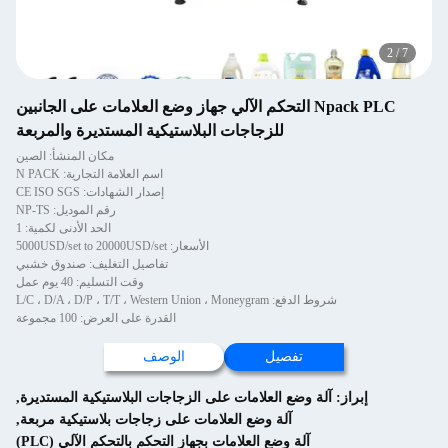
2
/
7
Npack PLC التحكم الآلي جهاز وضع العلامات على الجانبين
للزجاجات البلاستيكية المستديرة والمربعة
مكان المنشأ: الصين
اسم العلامة التجارية: N PACK
إصدار الشهادات: CE ISO SGS
رقم الموديل: NP-TS
الحد الأدنى لكمية: 1
الأسعار: 5000USD/set to 20000USD/set
تفاصيل التغليف: صندوق خشبي
وقت التسليم: 40 يوم عمل
شروط الدفع: L/C ، D/A ، D/P ، T/T ، Western Union ، Moneygram
القدرة على العرض: 100 مجموعة
تفصيل
الوصف
إبراز:
آلة وضع العلامات على الزجاجات البلاستيكية المستديرة
,
آلة وضع العلامات على زجاجات بلاستيكية مربعة
,
آلة وضع العلامات بجهاز التحكم بالتحكم الآلي (PLC)