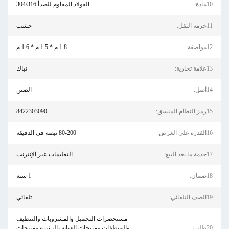
10مادة:
الفولاذ المقاوم للصدأ 304/316
11حزمة النقل:
خشب
12مواصفة:
1.8 م * 1.5 م * 1.6 م
13علامة تجارية:
نباك
14أصل:
الصين
15رمز النظام المنسق:
8422303090
16القدرة على العرض:
80-200 نبضة في الدقيقة
17خدمة ما بعد البيع:
التعليمات عبر الإنترنت
18ضمان:
1 سنة
19الصف التلقائي:
تلقائي
مستحضرات التجميل والمشروبات والتنظيف
20طلب:
والمنظفات ومنتجات العناية بالبشرة ومنتجات