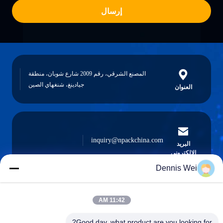
إرسال
المصنع الشرقي، رقم 2009 شارع شوبان، منطقة
جيادينغ، شنغهاي الصين
العنوان
inquiry@npackchina.com
البريد
الإلكتروني
Dennis Wei
11:42 AM
0086-21-66035560
الهاتف
Good day, what product are you looking for?