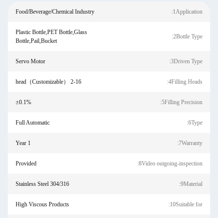
Food/Beverage/Chemical Industry
1Application:
Plastic Bottle,PET Bottle,Glass
2Bottle Type:
Bottle,Pail,Bucket
Servo Motor
3Driven Type:
2-16 head（Customizable）
4Filling Heads:
±0.1%
5Filling Precision:
Full Automatic
6Type:
1 Year
7Warranty:
Provided
8Video outgoing-inspection:
Stainless Steel 304/316
9Material:
High Viscous Products
10Suitable for: