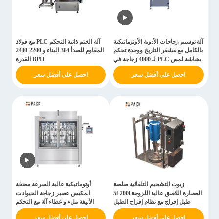
آلة توسيم زجاجات الأدوية الأوتوماتيكية
آلة الختم ذاتية التحكم PLC مع فولاذ
بالكامل مع مشفر التاريخ ووحدة تحكم
المقاوم للصدأ 304 البناء و 2200-2400
بشاشة لمس PLC لـ 4000 زجاجة في
BPH القدرة
الساعة
احصل على أفضل سعر
احصل على أفضل سعر
زيوت التشحيم التلقائية صلصة
أوتوماتيكية عالية السرعة مضخة
العصارة اللاصق عالية اللزوجة 5l-200l
المكبس عصير زجاجة الحيوانات
طبل إفراج مع نظام إفراج الطبل
الأليفة ملء و غطاء آلة مع التحكم
PLC
احصل على أفضل سعر
احصل على أفضل سعر