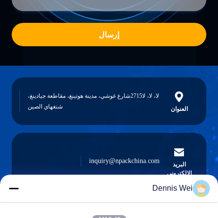
إرسال
لا، لا، لا2715شارع غوشي، مدينة هوتينغ، مقاطعة جيادينغ،
شنغهاي الصين
العنوان
inquiry@npackchina.com
البريد
الإلكتروني
Dennis Wei