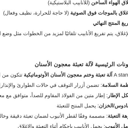
اق الهواء الساخن
(للأنابيب البلاستيكية)
غلاق بالموجات فوق الصوتية
(لا حاجة للحرارة، نظيف وفعال)
لإغلاق، يتم تفريغ الأنابيب تلقائيًا لمزيد من الخطوات مثل وضع ال
نات الرئيسية لآلة تعبئة معجون الأسنان
A sta
آلة تعبئة وختم معجون الأسنان الأوتوماتيكية
تتكون من الم
ظمة السلامة
: تضمن أزرار التوقف في حالات الطوارئ والإنذار
ل الإطار
: إطار متين من الفولاذ المقاوم للصدأ، متوافق مع معايير
قادوس/الخزان
: يحمل المنتج للتعبئة
ة التعبئة
: مصممة وفقًا لقطر الأنبوب لضمان تعبئة دقيقة وخالي
مل الأنبوب
: يحمل الأنابيب بإحكام أثناء التعبئة والإغلاق