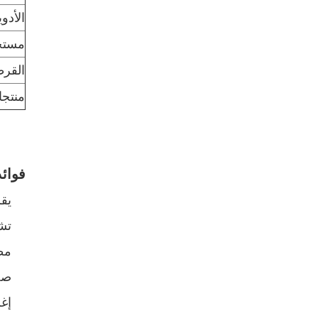
الأدوي
مستح
القرط
منتجا
فوائد
يقل
تش
مظ
صح
إغل