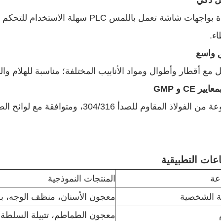
ل ذكي
مزودة بواجهات شاشة تعمل باللمس PLC 
اء.
 واسع
ل مع أقطار وأطوال ومواد الأنابيب المختلفة؛ مناسبة للهلام وا
ير CE و GMP
فولاذ المقاوم للصدأ 304/316، ومتوافقة مع لوائح الصحة والسلامة العالمية.
عات التطبيقية
عة
المنتجات النموذجية
ية الشخصية
معجون الأسنان، منظف الوجه، ب
معجون الطماطم، تتبيلة السلطة،