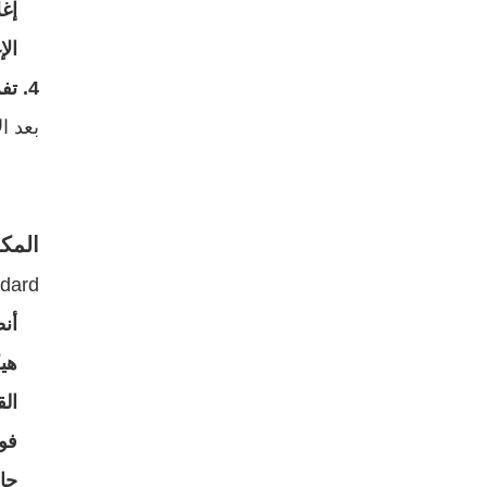
إغل
الإ
4. تفريغ المنتج النهائي
بعد ا
المكو
ndard
أن
هيك
ال
فوه
حا