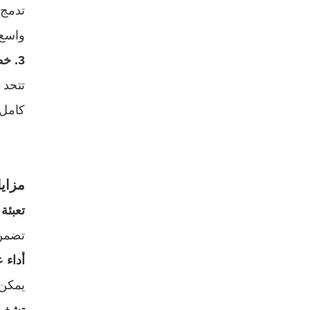
تدمج 
واسع.
3.
خطو
تتحد 
كامل.
مزايا
تعبئة
تضمن 
أداء 
يمكن لآلات