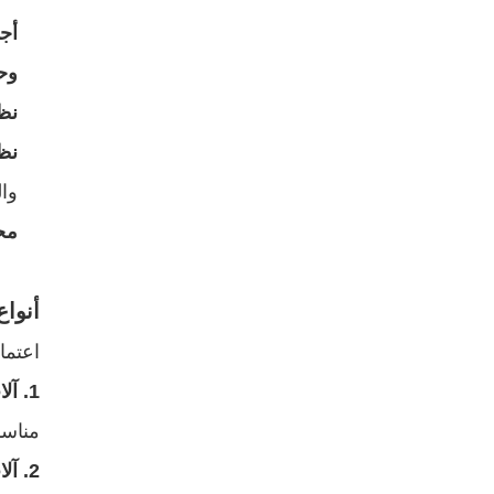
أج
وحد
نظا
نظا
وال
مح
أنواع
اعتما
1. آلات التعبئة اليدوية أو
مناسب
2. آلات تعبئة وختم الأنابيب الأوتوماتيكية بالكامل