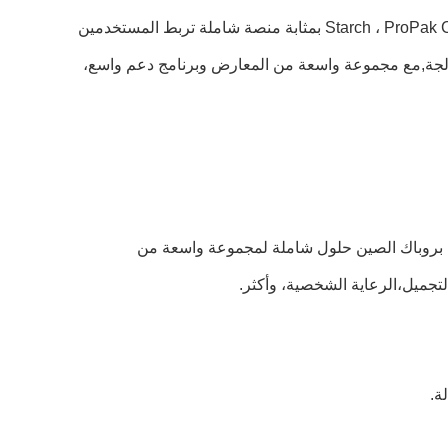
جنبا إلى جنب مع FoodPack China و Hi & Fi Asia-China و HNC و Starch ، ProPak China بمثابة منصة شاملة تربط المستخدمين
عالجة,مع مجموعة واسعة من المعارض وبرنامج دعم واسع،
قدم بروباك الصين حلول شاملة لمجموعة واسعة من
تجميل،الرعاية الشخصية، وأكثر.
ة.