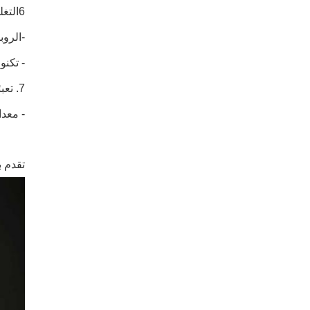
6التغليف الذكي والتصنيع
-الروب
- تكنو
7. تعبئة مرنة
- معدا
تقدم ب