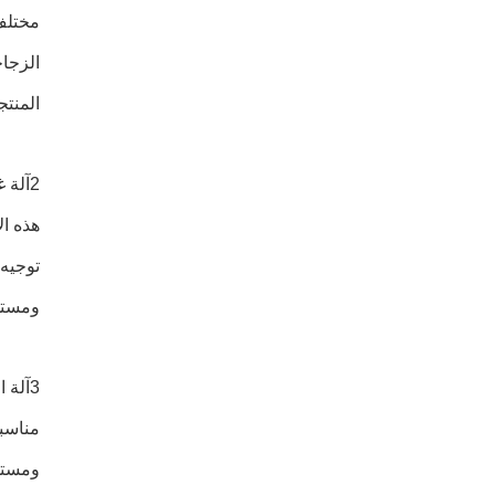
مختلف 
الزجاج
المنت
2آلة غطاء الزجاجات:
هذه ال
توجيه 
ومستحض
3آلة التسمية:
مناسبة
ومستحض