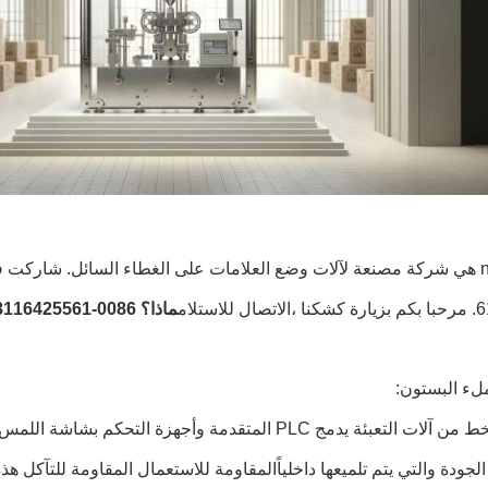
ال للاستلام
ماذا؟ 0086-18116425561
هذا الخط من آلات التعبئة يدمج PLC المتقدمة وأجهزة
الجودة والتي يتم تلميعها داخلياًالمقاومة للاستعمال المقاومة للتآكل