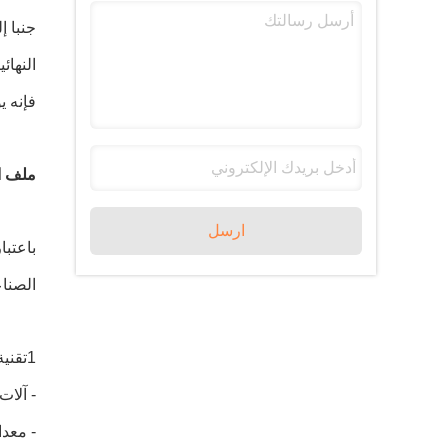
النهائ
فإنه ي
ملف المعلن
ارسل
باعتبا
الصناع
1تقنية المعالجة
- آلات
- معدا