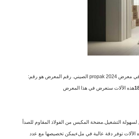
npack هي شركة مصنعة لآلات وضع العلامات على الغطاء السائل. شاركت في معرض propak 2024 الصيني. رقم المعرض هو رقم:
هذه الآلات ستعرض في هذا المعرض
 التحكم بشاشة اللمس لسهولة التشغيل.مضخة المكبس من الفولاذ المقاوم للصدأ
 هذه الآلات توفر دقة عالية في ملءيمكن تخصيصها مع عدد