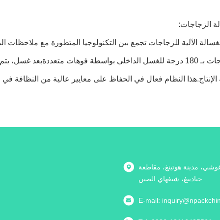
غسالة الآلية للزجاجات تجمع بين التكنولوجيا المتطورة مع ملاحظات ا
الزجاجات بـ 180 درجة للغسل الداخلي بواسطة فوهات متعددةبعد غ
الإنتاج.هذا النظام فعال في الحفاظ على معايير عالية من النظافة في 
ا2715شارع غوشي، مدينة هوتينغ، مقاطعة
جيادينغ، شنغهاي الصين
E-mail:
inquiry@npackchi