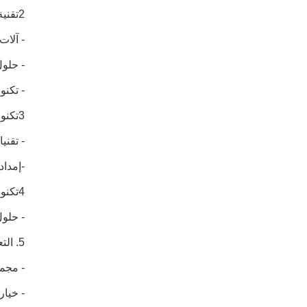
2تقنية التعبئة والتغليف
- آلات
- حلول
- تكنو
3تكنولوجيا الطباعة والتسمية
- تقني
-إمداد
4تكنولوجيا التعبئة والتغليف
- حلول
5. التعبئة المواد والمنتجات
- مجمو
- خيار