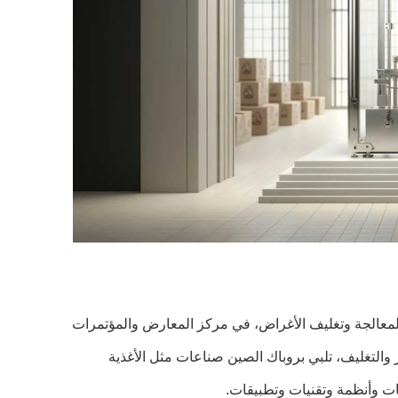
 المقرر أن يعقد معرض بروباك الصين 2024، وهو المعرض الدولي الـ 29 لمعالجة وتغليف الأغراض، في مركز المعارض والمؤتمرات
حدث رائد في الصين للتجهيز والتغليف، تلبي بروباك الصين صناعات مثل الأغذية
ت وأنظمة وتقنيات وتطبيقات.